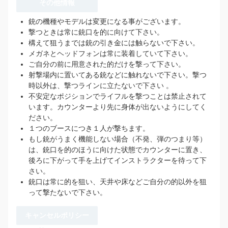
その他情報
銃の機種やモデルは変更になる事がございます。
撃つときは常に銃口を的に向けて下さい。
構えて狙うまでは銃の引き金には触らないで下さい。
メガネとヘッドフォンは常に装着していて下さい。
ご自分の前に用意された的だけを撃って下さい。
射撃場内に置いてある銃などに触れないで下さい。撃つ
時以外は、撃つラインに立たないで下さい 。
不安定なポジションでライフルを撃つことは禁止されて
います。カウンターより先に身体が出ないようにしてく
ださい。
１つのブースにつき１人が撃ちます。
もし銃がうまく機能しない場合（不発、弾のつまり等）
は、銃口を的のほうに向けた状態でカウンターに置き、
後ろに下がって手を上げてインストラクターを待って下
さい。
銃口は常に的を狙い、天井や床などご自分の的以外を狙
って撃たないで下さい。
キャンセルポリシー