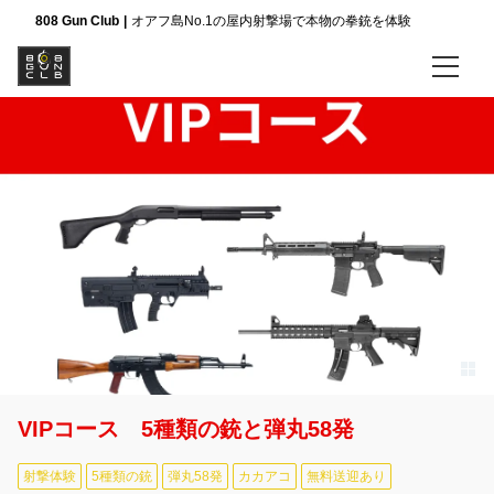
808 Gun Club
オアフ島No.1の屋内射撃場で本物の拳銃を体験
ホーム
銃器講座
Aコース 4種類の銃と弾丸46発
Bコース 4種類の銃と弾丸51発
Cコース 5種類の銃と弾丸46発
VIPコース 5種類の銃と弾丸58発
VIPコース 5種類の銃と弾丸58発
ぜんぶのコースを見る
射撃体験
5種類の銃
弾丸58発
カカアコ
無料送迎あり
会社案内