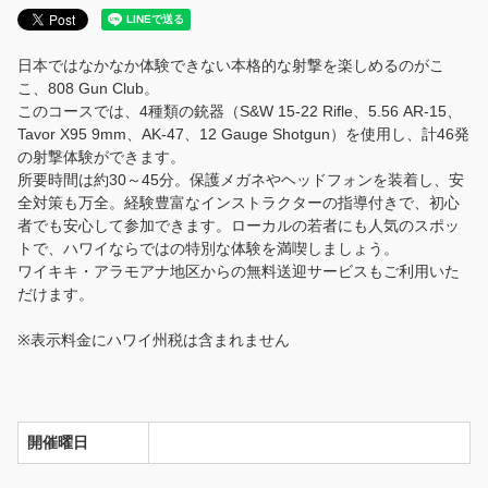
ENGLISH
日本ではなかなか体験できない本格的な射撃を楽しめるのがこ
言語
こ、808 Gun Club。
このコースでは、4種類の銃器（S&W 15-22 Rifle、5.56 AR-15、
日本語
Tavor X95 9mm、AK-47、12 Gauge Shotgun）を使用し、計46発
の射撃体験ができます。
所要時間は約30～45分。保護メガネやヘッドフォンを装着し、安
全対策も万全。経験豊富なインストラクターの指導付きで、初心
者でも安心して参加できます。ローカルの若者にも人気のスポッ
トで、ハワイならではの特別な体験を満喫しましょう。
ワイキキ・アラモアナ地区からの無料送迎サービスもご利用いた
だけます。
※表示料金にハワイ州税は含まれません
開催曜日