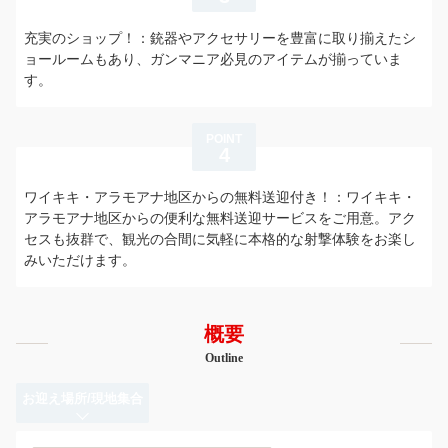
充実のショップ！：銃器やアクセサリーを豊富に取り揃えたシ
ョールームもあり、ガンマニア必見のアイテムが揃っていま
す。
POINT
4
ワイキキ・アラモアナ地区からの無料送迎付き！：ワイキキ・
アラモアナ地区からの便利な無料送迎サービスをご用意。アク
セスも抜群で、観光の合間に気軽に本格的な射撃体験をお楽し
みいただけます。
概要
Outline
お迎え場所/現地集合