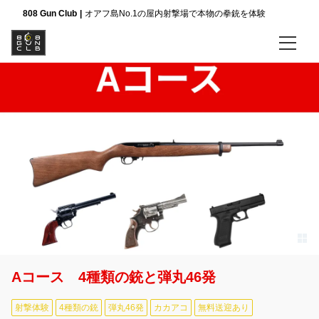
808 Gun Club
オアフ島No.1の屋内射撃場で本物の拳銃を体験
ホーム
銃器講座
Aコース 4種類の銃と弾丸46発
Bコース 4種類の銃と弾丸51発
Cコース 5種類の銃と弾丸46発
VIPコース 5種類の銃と弾丸58発
Aコース 4種類の銃と弾丸46発
ぜんぶのコースを見る
射撃体験
4種類の銃
弾丸46発
カカアコ
無料送迎あり
会社案内