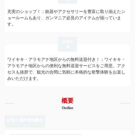
充実のショップ！：銃器やアクセサリーを豊富に取り揃えたシ
ョールームもあり、ガンマニア必見のアイテムが揃っていま
す。
POINT
4
ワイキキ・アラモアナ地区からの無料送迎付き！：ワイキキ・
アラモアナ地区からの便利な無料送迎サービスをご用意。アク
セスも抜群で、観光の合間に気軽に本格的な射撃体験をお楽し
みいただけます。
概要
Outline
お迎え場所/現地集合