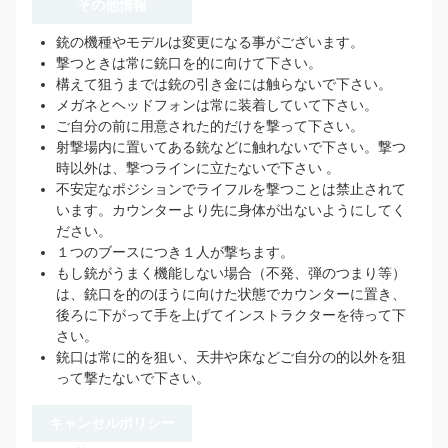
その他情報
銃の機種やモデルは変更になる事がございます。
撃つときは常に銃口を的に向けて下さい。
構えて狙うまでは銃の引き金には触らないで下さい。
メガネとヘッドフォンは常に装着していて下さい。
ご自分の前に用意された的だけを撃って下さい。
射撃場内に置いてある銃などに触れないで下さい。撃つ
時以外は、撃つラインに立たないで下さい 。
不安定なポジションでライフルを撃つことは禁止されて
います。カウンターより先に身体が出ないようにしてく
ださい。
１つのブースにつき１人が撃ちます。
もし銃がうまく機能しない場合（不発、弾のつまり等）
は、銃口を的のほうに向けた状態でカウンターに置き、
後ろに下がって手を上げてインストラクターを待って下
さい。
銃口は常に的を狙い、天井や床などご自分の的以外を狙
って撃たないで下さい。
キャンセルポリシー