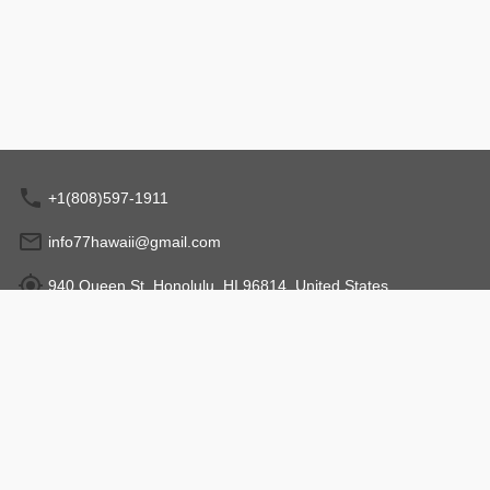
+1(808)597-1911
info77hawaii@gmail.com
940 Queen St, Honolulu, HI 96814, United States
営業時間: 10:00 - 18:00
特定商取引法