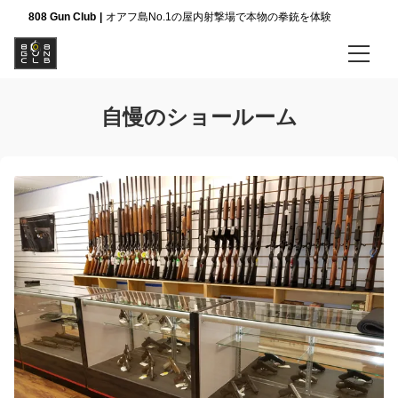
808 Gun Club
オアフ島No.1の屋内射撃場で本物の拳銃を体験
ホーム
自慢のショールーム
銃器講座
Aコース 4種類の銃と弾丸46発
Bコース 4種類の銃と弾丸51発
Cコース 5種類の銃と弾丸46発
VIPコース 5種類の銃と弾丸58発
ぜんぶのコースを見る
会社案内